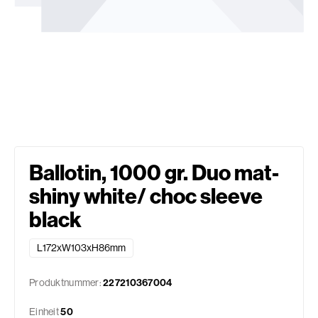
Ballotin, 1000 gr. Duo mat-
shiny white/ choc sleeve
black
L172xW103xH86mm
Produktnummer:
227210367004
Einheit
50