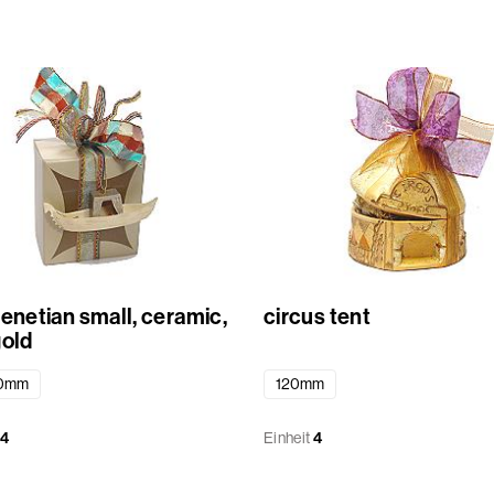
venetian small, ceramic,
circus tent
gold
0mm
120mm
4
Einheit
4