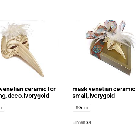
venetian ceramic for
mask venetian ceramic
ng, deco, ivorygold
small, ivorygold
m
80mm
Einheit
24