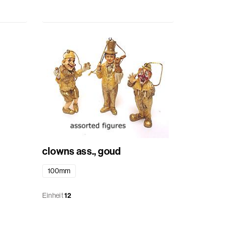
clowns ass., goud
100mm
Einheit
12