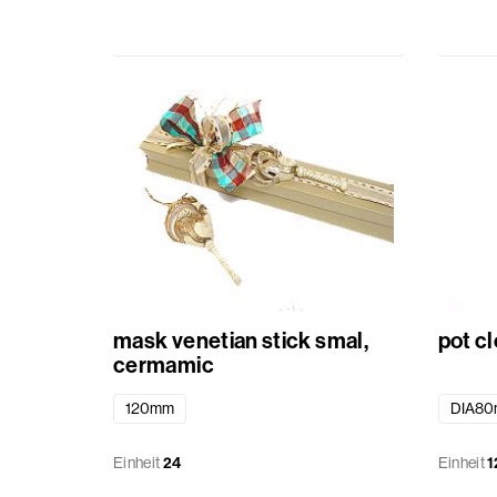
mask venetian stick smal,
pot c
cermamic
120mm
DIA8
Einheit
24
Einheit
1