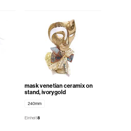
mask venetian ceramix on
stand, ivorygold
240mm
Einheit
8