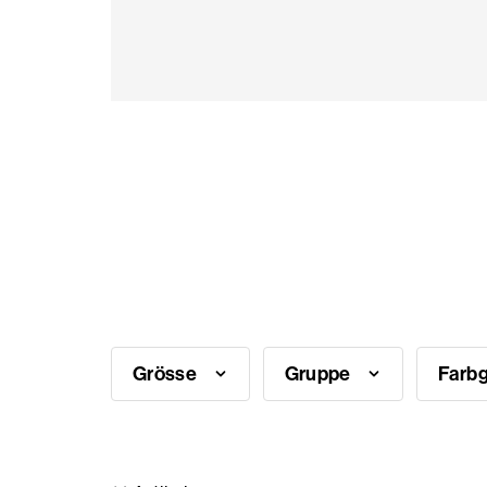
Saisonale
Produkte
Häufig
gestellte
Fragen
Brauche
Inspiration?
Grösse
Gruppe
Farb
Über
uns