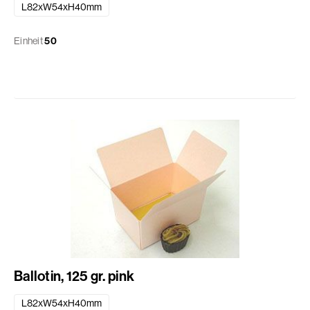
L82xW54xH40mm
Einheit
50
Ballotin, 125 gr. pink
L82xW54xH40mm