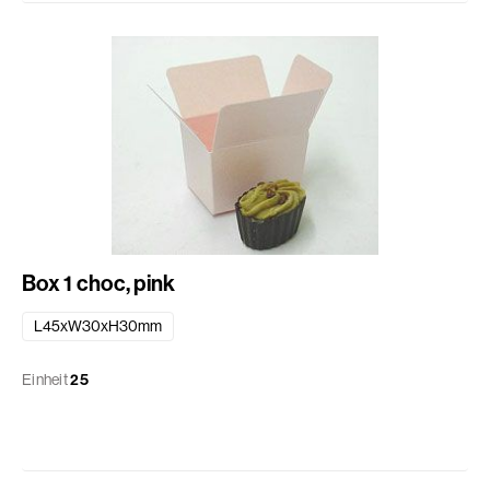
Box 1 choc, pink
L45xW30xH30mm
Einheit
25