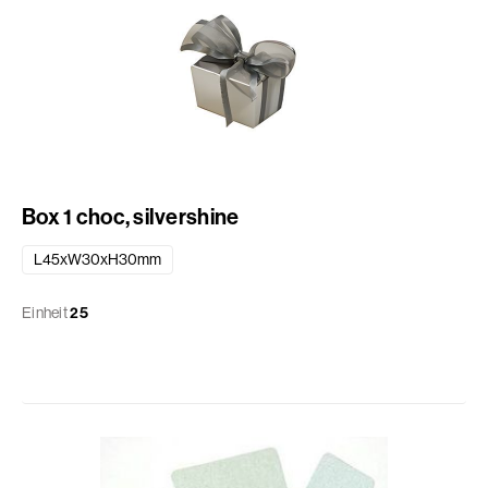
Box 1 choc, silvershine
L45xW30xH30mm
Einheit
25