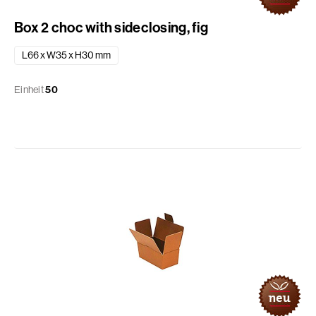
Box 2 choc with sideclosing, fig
L66 x W35 x H30 mm
Einheit
50