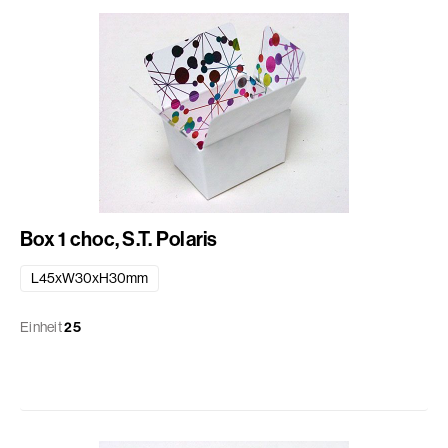
Box 1 choc, S.T. Polaris
L45xW30xH30mm
Einheit
25