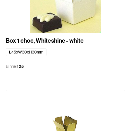
Box 1 choc, Whiteshine - white
L45xW30xH30mm
Einheit
25