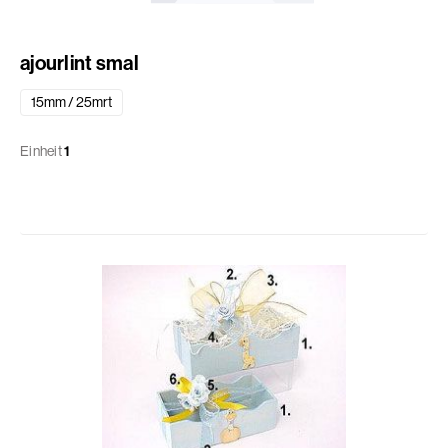
ajourlint smal
15mm / 25mrt
Einheit
1