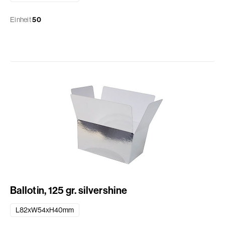
Einheit
50
Ballotin, 125 gr. silvershine
L82xW54xH40mm