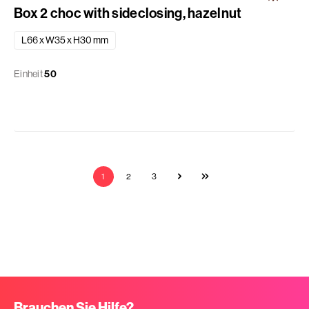
Box 2 choc with sideclosing, hazelnut
L66 x W35 x H30 mm
Einheit
50
1
2
3
Brauchen Sie Hilfe?