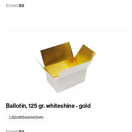
Einheit
50
Ballotin, 125 gr. whiteshine - gold
L82xW54xH40mm
Einheit
50