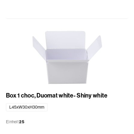
Box 1 choc, Duomat white- Shiny white
L45xW30xH30mm
Einheit
25