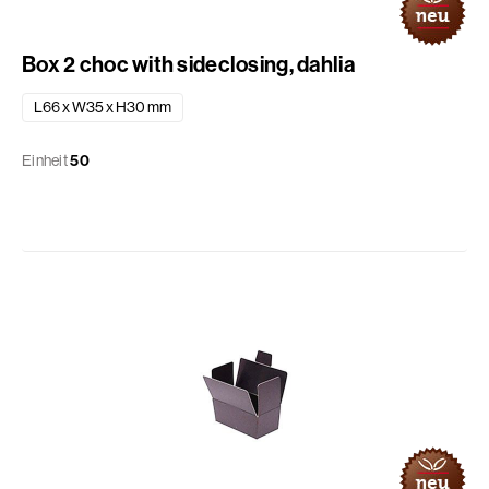
Box 2 choc with sideclosing, dahlia
L66 x W35 x H30 mm
Einheit
50