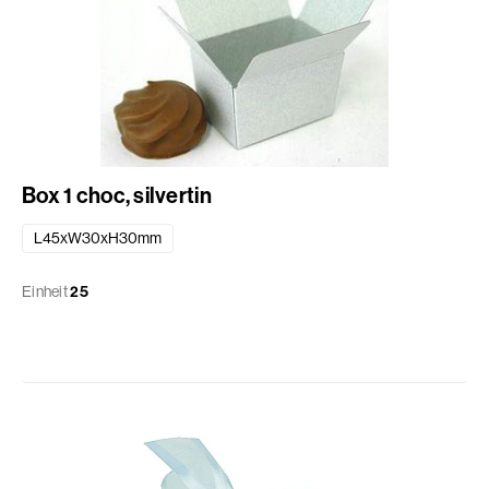
Box 1 choc, silvertin
L45xW30xH30mm
Einheit
25