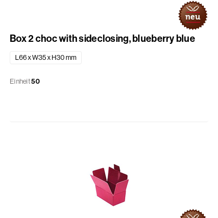
Box 2 choc with sideclosing, blueberry blue
L66 x W35 x H30 mm
Einheit
50