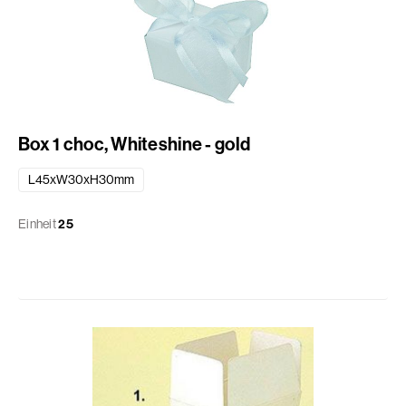
Box 1 choc, Whiteshine - gold
L45xW30xH30mm
Einheit
25