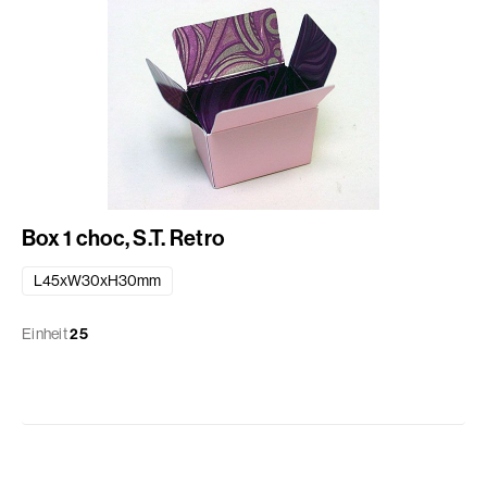
Box 1 choc, S.T. Retro
L45xW30xH30mm
Einheit
25