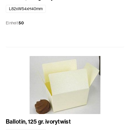
L82xW54xH40mm
Einheit
50
Ballotin, 125 gr. ivorytwist