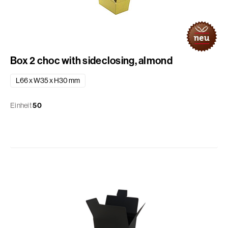
Box 2 choc with sideclosing, almond
L66 x W35 x H30 mm
Einheit
50