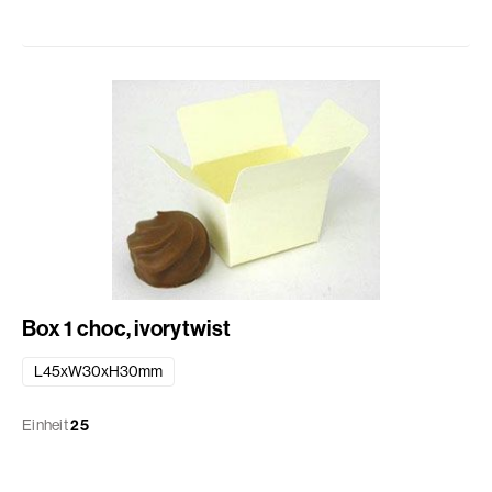
Box 1 choc, ivorytwist
L45xW30xH30mm
Einheit
25