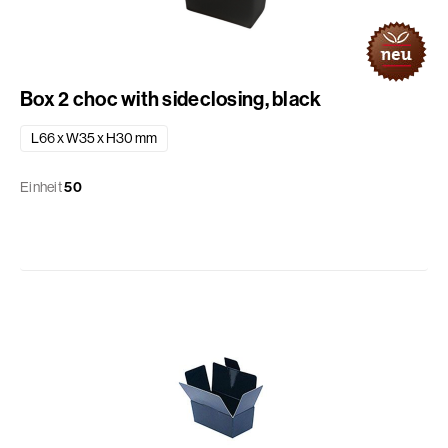
Box 2 choc with sideclosing, black
L66 x W35 x H30 mm
Einheit
50