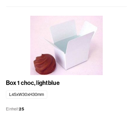
Box 1 choc, lightblue
L45xW30xH30mm
Einheit
25