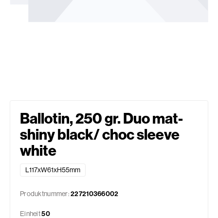
Ballotin, 250 gr. Duo mat-
shiny black/ choc sleeve
white
L117xW61xH55mm
Produktnummer:
227210366002
Einheit
50