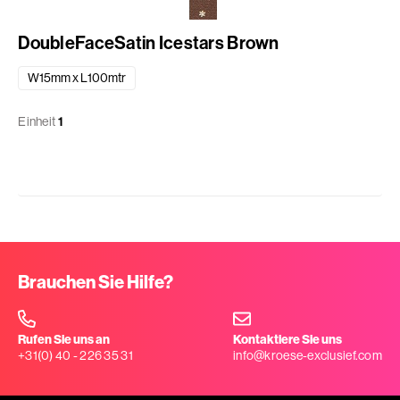
DoubleFaceSatin Icestars Brown
W15mm x L100mtr
Einheit
1
Brauchen Sie Hilfe?
Rufen Sie uns an
Kontaktiere Sie uns
+31(0) 40 - 226 35 31
info@kroese-exclusief.com