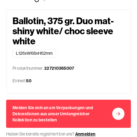
Ballotin, 375 gr. Duo mat-
shiny white/ choc sleeve
white
L126xW68xH62mm
Produktnummer:
227210365007
Einheit
50
Melden Sie sich an um Verpackungen und
Dekorationen aus unser Umfangreicher
Kollektion zu bestellen
Haben Sie bereits registriert bei uns?
Anmelden