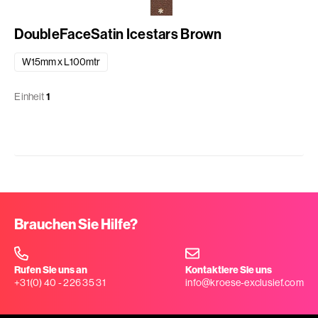
DoubleFaceSatin Icestars Brown
W15mm x L100mtr
Einheit
1
Brauchen Sie Hilfe?
Rufen Sie uns an
Kontaktiere Sie uns
+31(0) 40 - 226 35 31
info@kroese-exclusief.com