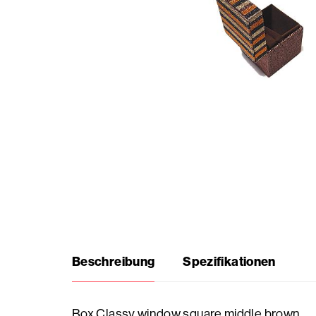
Saisonale
Produkte
Häufig
gestellte
Fragen
Brauche
Inspiration?
Beschreibung
Spezifikationen
Über
uns
Box Classy window square middle brown