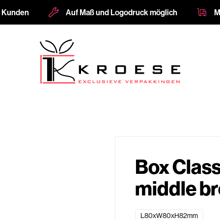
e Kunden
Auf Maß und Logodruck möglich
M
Box Clas
middle b
L80xW80xH82mm