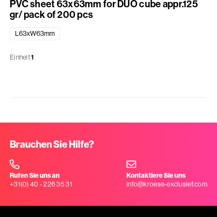
PVC sheet 63x63mm for DUO cube appr.125
gr/ pack of 200 pcs
L63xW63mm
Einheit
1
Brauchen Sie Hilfe?
Rufen Sie uns an
Kontaktiere Sie uns
+31(0) 40 - 226 35 31
info@kroese-exclusief.com