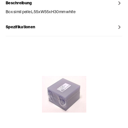
Beschreibung
Box simil pelle L55xW55xH30mm white
Spezifikationen