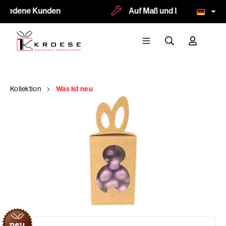
friedene Kunden
Auf Maß und Logodruck mögl
Kollektion
Was ist neu