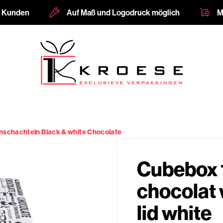
e Kunden
Auf Maß und Logodruck möglich
M
enschachteln Black & white Chocolate
Cubebox
chocolat 
lid white