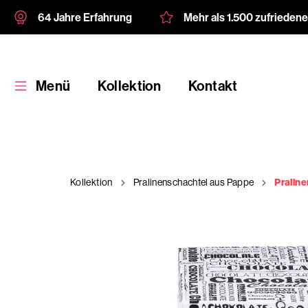
64 Jahre Erfahrung
Mehr als 1.500 zufrieden
Menü
Kollektion
Kontakt
Kollektion
Pralinenschachtel aus Pappe
Pralin
Kollektion
Kundenspezifische
Verpackung