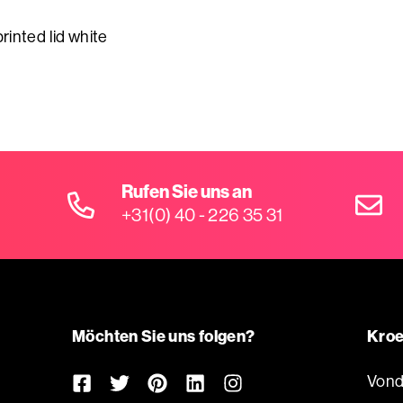
inted lid white
Rufen Sie uns an
+31(0) 40 - 226 35 31
Möchten Sie uns folgen?
Kroe
Vond