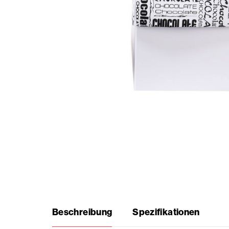
Saisonale
Produkte
Häufig
gestellte
Fragen
Brauche
Inspiration?
Über
Beschreibung
Spezifikationen
uns