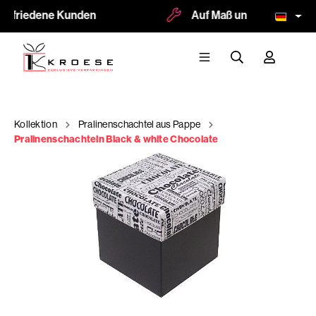
zufriedene Kunden
Auf Maß und Logodruck mö
Kollektion
Pralinenschachtel aus Pappe
Pralinenschachteln Black & white Chocolate