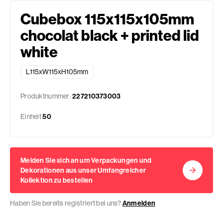
Cubebox 115x115x105mm
chocolat black + printed lid
white
L115xW115xH105mm
Produktnummer:
227210373003
Einheit
50
Melden Sie sich an um Verpackungen und
Dekorationen aus unser Umfangreicher
Kollektion zu bestellen
Haben Sie bereits registriert bei uns?
Anmelden