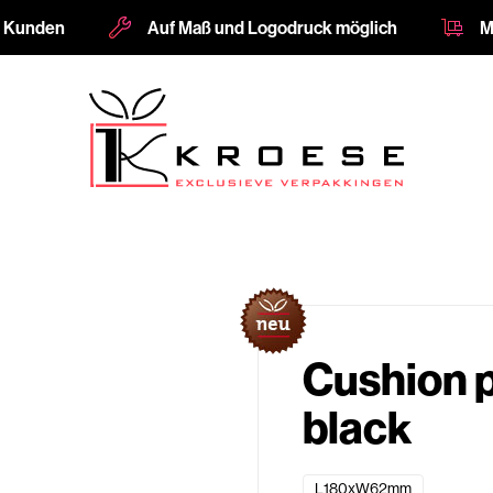
e Kunden
Auf Maß und Logodruck möglich
M
Cushion
black
L180xW62mm