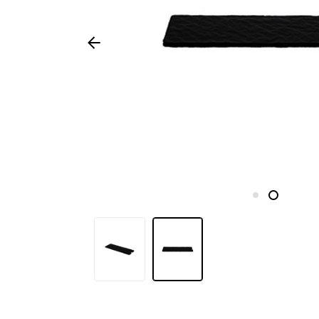
Saisonale
Produkte
Häufig
gestellte
Fragen
Brauche
Inspiration?
Über
uns