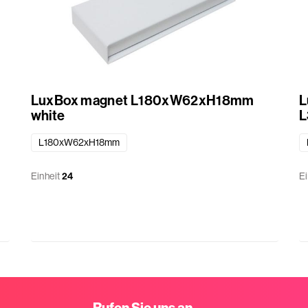
LuxBox magnet L180xW62xH18mm
L
white
L
L180xW62xH18mm
Einheit
24
Ei
Rufen Sie uns an