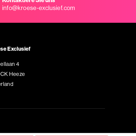
info@kroese-exclusief.com
se Exclusief
ellaan 4
 CK Heeze
rland