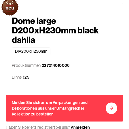
Dome large
D200xH230mm black
dahlia
DIA200xH230mm
Produktnummer:
227214010006
Einheit
25
Melden Sie sich an um Verpackungen und
Dekorationen aus unser Umfangreicher
Kollektion zu bestellen
Haben Sie bereits registriert bei uns?
Anmelden