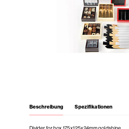
Saisonale
Produkte
Häufig
gestellte
Fragen
Brauche
Inspiration?
Beschreibung
Spezifikationen
Über
uns
Divider for box 175x125x24mm goldshine