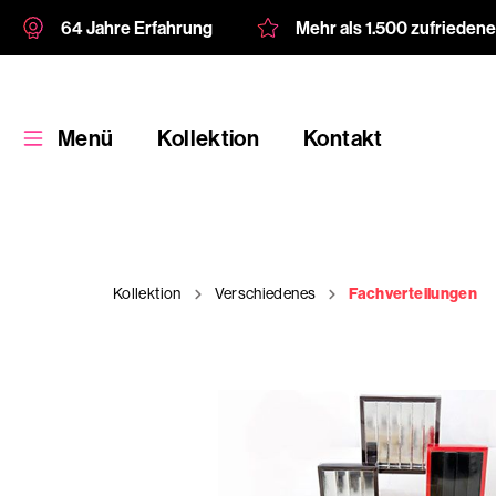
64 Jahre Erfahrung
Mehr als 1.500 zufrieden
Menü
Kollektion
Kontakt
Kollektion
Verschiedenes
Fachverteilungen
Kollektion
Kundenspezifische
Verpackung