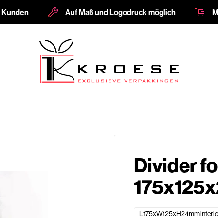
e Kunden
Auf Maß und Logodruck möglich
M
Divider fo
175x125x
L175xW125xH24mm interio