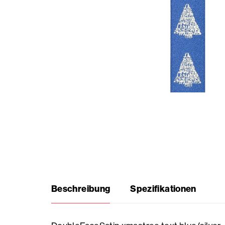
Saisonale
Produkte
Häufig
gestellte
Fragen
Brauche
Inspiration?
Beschreibung
Spezifikationen
Über
uns