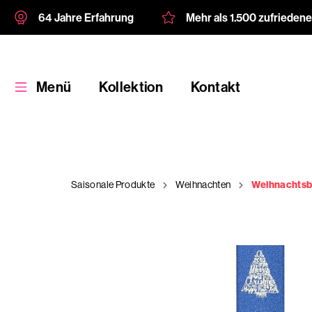
64 Jahre Erfahrung
Mehr als 1.500 zufrieden
Menü
Kollektion
Kontakt
Saisonale Produkte
Weihnachten
Weihnachtsb
Kollektion
Kundenspezifische
Verpackung