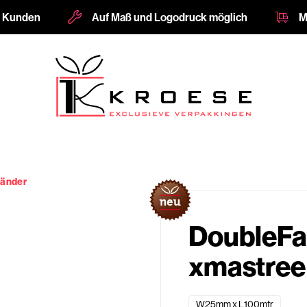
e Kunden
Auf Maß und Logodruck möglich
M
änder
DoubleFa
xmastree 
W25mm x L100mtr