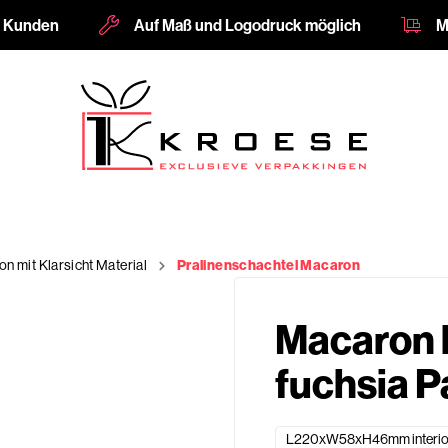
e Kunden
Auf Maß und Logodruck möglich
M
n mit Klarsicht Material
Pralinenschachtel Macaron
Macaron b
fuchsia P
L220xW58xH46mm interio