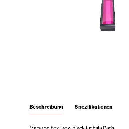
Saisonale
Produkte
Häufig
gestellte
Fragen
Brauche
Inspiration?
Beschreibung
Spezifikationen
Über
uns
Macaron box 1 row black fuchsia Paris