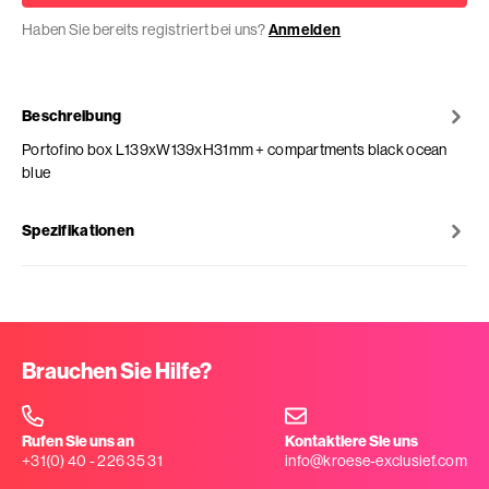
Haben Sie bereits registriert bei uns?
Anmelden
Beschreibung
Portofino box L139xW139xH31mm + compartments black ocean
blue
Spezifikationen
Brauchen Sie Hilfe?
Rufen Sie uns an
Kontaktiere Sie uns
+31(0) 40 - 226 35 31
info@kroese-exclusief.com