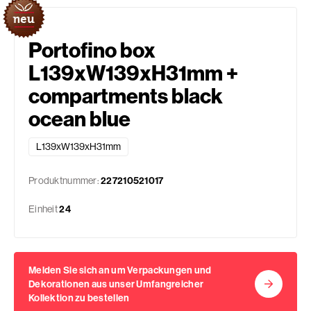
Portofino box
L139xW139xH31mm +
compartments black
ocean blue
L139xW139xH31mm
Produktnummer:
227210521017
Einheit
24
Melden Sie sich an um Verpackungen und
Dekorationen aus unser Umfangreicher
Kollektion zu bestellen