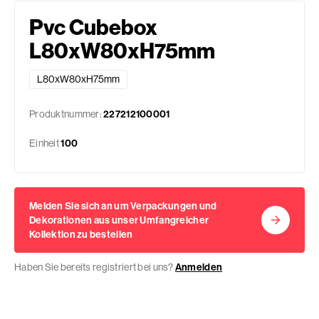
Pvc Cubebox
L80xW80xH75mm
L80xW80xH75mm
Produktnummer:
227212100001
Einheit
100
Melden Sie sich an um Verpackungen und
Dekorationen aus unser Umfangreicher
Kollektion zu bestellen
Haben Sie bereits registriert bei uns?
Anmelden