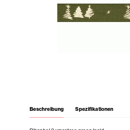
Saisonale
Produkte
Häufig
gestellte
Fragen
Brauche
Inspiration?
Beschreibung
Spezifikationen
Über
uns