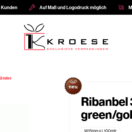
e Kunden
Auf Maß und Logodruck möglich
M
änder
Ribanbel
green/go
W15mm x L100mtr