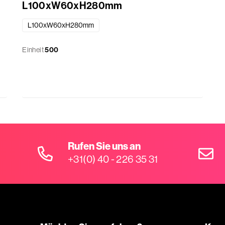
L100xW60xH280mm
L100xW60xH280mm
Einheit
500
Rufen Sie uns an
+31(0) 40 - 226 35 31