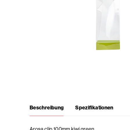
Saisonale
Produkte
Häufig
gestellte
Fragen
Brauche
Inspiration?
Beschreibung
Spezifikationen
Über
uns
Arosa clip 100mm kiwi green