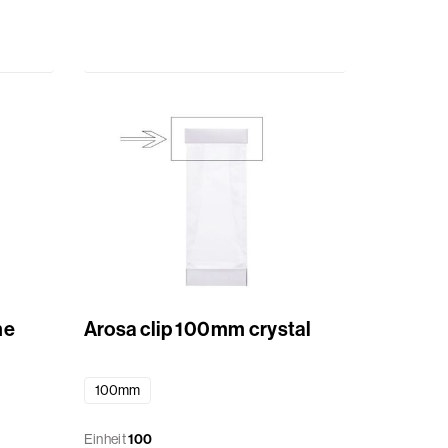
me
Arosa clip 100mm crystal
100mm
Einheit
100