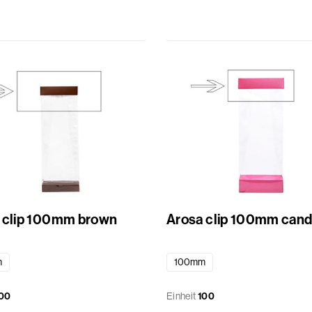
 clip 100mm brown
Arosa clip 100mm can
m
100mm
00
Einheit
100