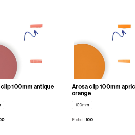
 clip 100mm antique
Arosa clip 100mm apri
orange
m
100mm
00
Einheit
100