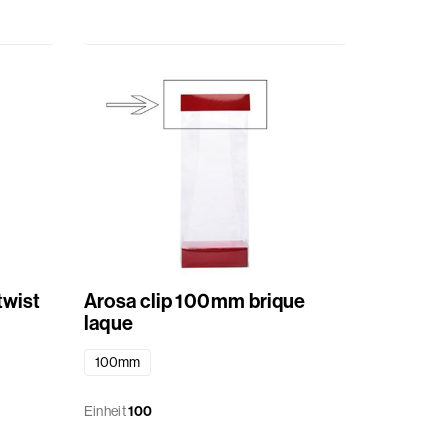
twist
Arosa clip 100mm brique
laque
100mm
Einheit
100