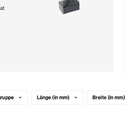
at
gruppe
Länge (in mm)
Breite (in mm)