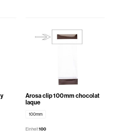
dy
Arosa clip 100mm chocolat
laque
100mm
Einheit
100