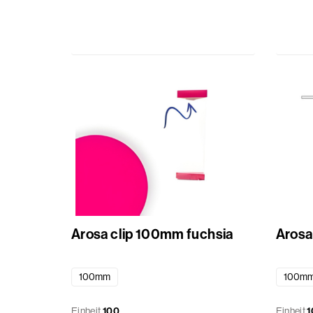
Arosa clip 100mm fuchsia
Arosa
100mm
100m
Einheit
100
Einheit
1