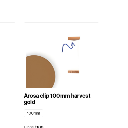
Arosa clip 100mm harvest
gold
100mm
Einheit
100