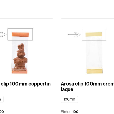
 clip 100mm coppertin
Arosa clip 100mm cre
laque
m
100mm
00
Einheit
100