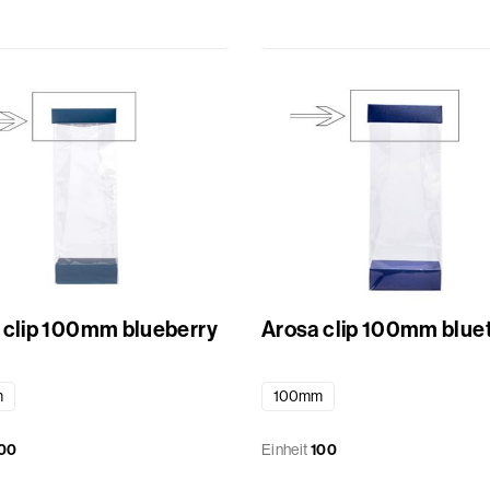
 clip 100mm blueberry
Arosa clip 100mm blue
m
100mm
00
Einheit
100