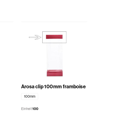
Arosa clip 100mm framboise
100mm
Einheit
100