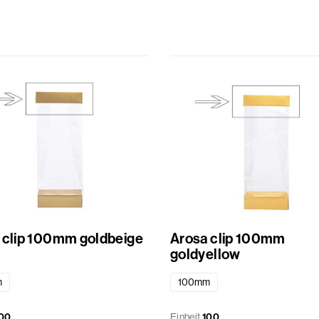
 clip 100mm goldbeige
Arosa clip 100mm
goldyellow
m
100mm
00
Einheit
100