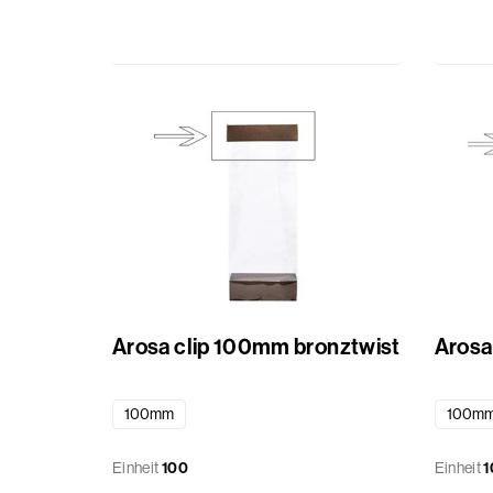
Körbe
Verschiedenes
Schleifenbänder
Geschenkbeuteln
Aufkleber
Standard
Arosa clip 100mm bronztwist
Arosa
bedruckt
100mm
100m
Einheit
100
Einheit
1