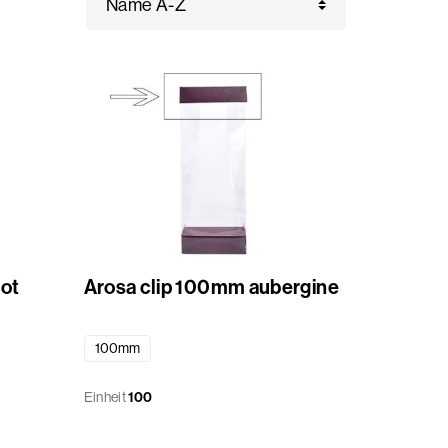
cot
Arosa clip 100mm aubergine
100mm
Einheit
100