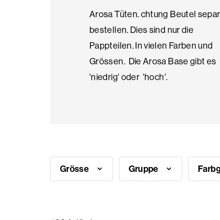
Arosa Tüten. chtung Beutel separ
Saisonale
bestellen. Dies sind nur die
Produkte
Pappteilen. In vielen Farben und
Grössen. Die Arosa Base gibt es
'niedrig' oder 'hoch'.
Häufig
gestellte
Fragen
Brauche
Inspiration?
Grösse
Gruppe
Farb
Über
uns