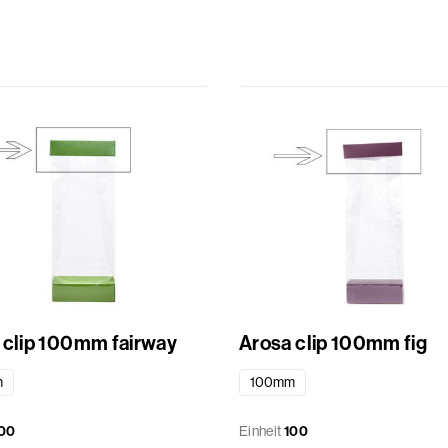
 clip 100mm fairway
Arosa clip 100mm fig
m
100mm
00
Einheit
100