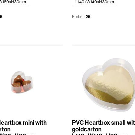
xW180xH30mm
L140xW140xH30mm
5
Einheit
25
eartbox mini with
PVC Heartbox small wi
rton
goldcarton