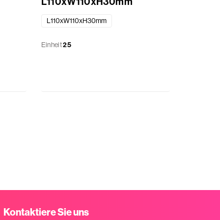
L110xW110xH30mm
L110xW110xH30mm
Einheit
25
Kontaktiere Sie uns