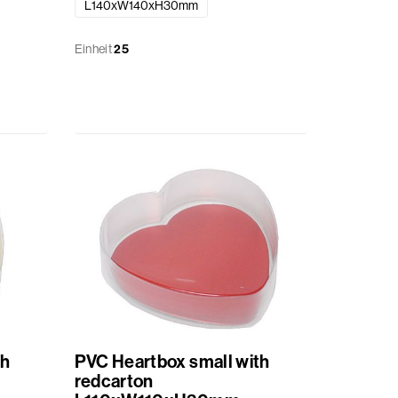
L140xW140xH30mm
Einheit
25
th
PVC Heartbox small with
redcarton