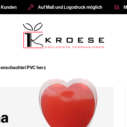
e Kunden
Auf Maß und Logodruck möglich
M
nenschachtel PVC herz
ha