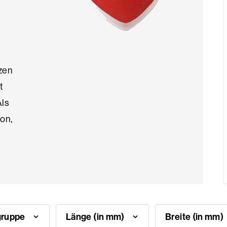
zen
t
Als
on,
gruppe
Länge (in mm)
Breite (in mm)