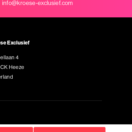
info@kroese-exclusief.com
se Exclusief
ellaan 4
 CK Heeze
rland