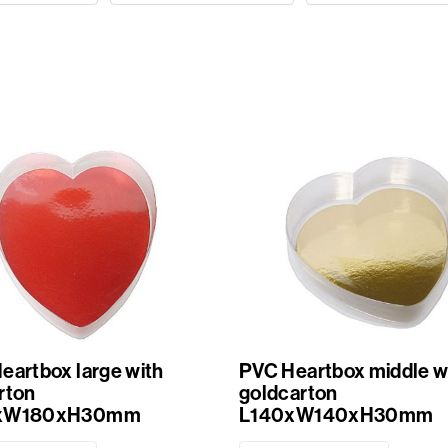
eartbox large with
PVC Heartbox middle w
rton
goldcarton
xW180xH30mm
L140xW140xH30mm