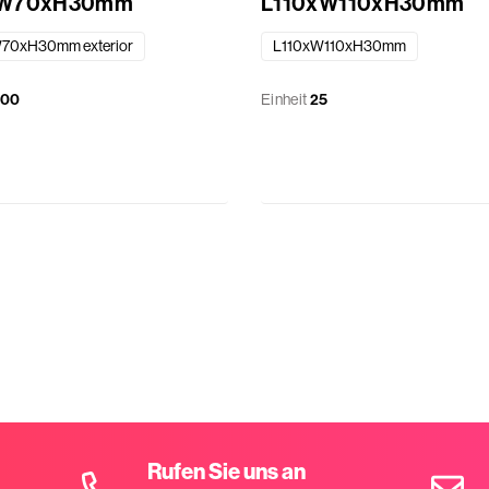
xW70xH30mm
L110xW110xH30mm
70xH30mm exterior
L110xW110xH30mm
200
Einheit
25
Rufen Sie uns an