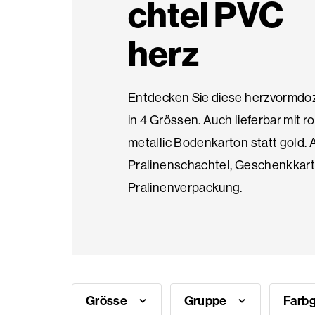
chtel PVC
Saisonale
herz
Produkte
Entdecken Sie diese herzvormdo
in 4 Grössen. Auch lieferbar mit ro
Häufig
metallic Bodenkarton statt gold. 
gestellte
Pralinenschachtel, Geschenkkart
Fragen
Pralinenverpackung.
Brauche
Inspiration?
Über
Grösse
Gruppe
Farb
uns