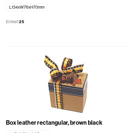
L134xW76xH70mm
Einheit
25
Box leather rectangular, brown black