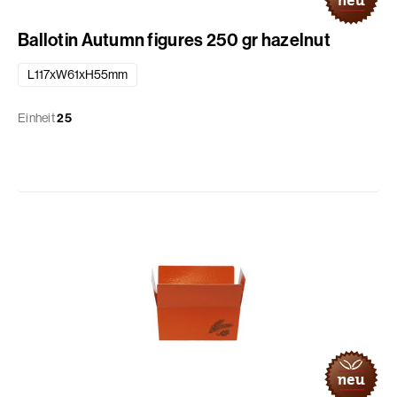
Ballotin Autumn figures 250 gr hazelnut
L117xW61xH55mm
Einheit
25