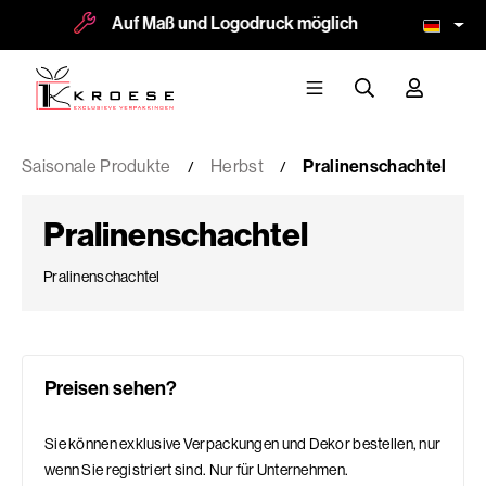
Auf Maß und Logodruck möglich
Mehr als 
Saisonale Produkte
Herbst
Pralinenschachtel
Pralinenschachtel
Pralinenschachtel
Preisen sehen?
Sie können exklusive Verpackungen und Dekor bestellen, nur
wenn Sie registriert sind. Nur für Unternehmen.