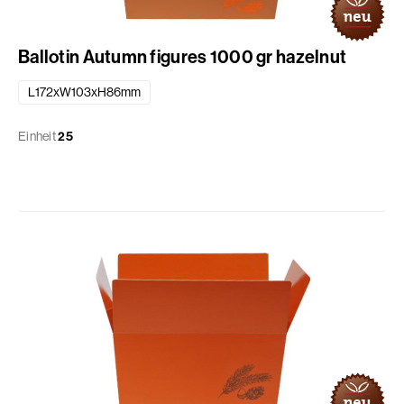
Ballotin Autumn figures 1000 gr hazelnut
L172xW103xH86mm
Einheit
25