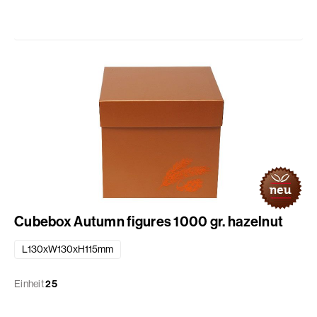
Cubebox Autumn figures 1000 gr. hazelnut
L130xW130xH115mm
Einheit
25