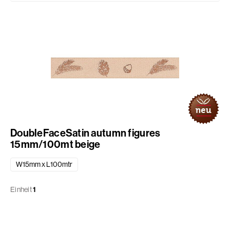
DoubleFaceSatin autumn figures
15mm/100mt beige
W15mm x L100mtr
Einheit
1