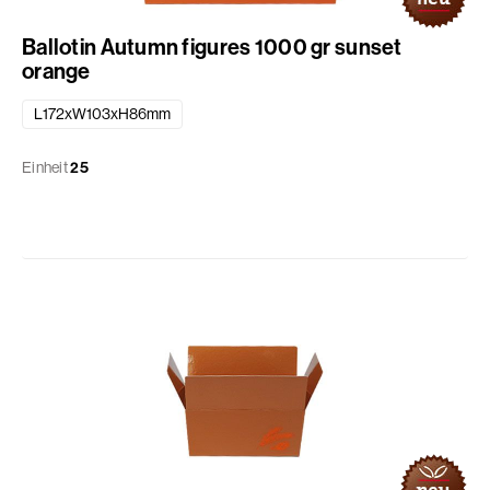
Ballotin Autumn figures 1000 gr sunset
orange
L172xW103xH86mm
Einheit
25