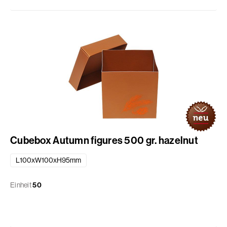
Cubebox Autumn figures 500 gr. hazelnut
L100xW100xH95mm
Einheit
50