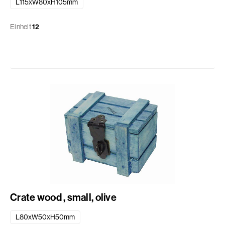
L115xW80xH105mm
Einheit
12
Crate wood , small, olive
L80xW50xH50mm