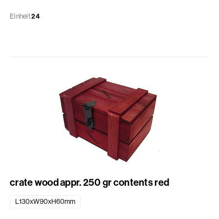
Einheit
24
crate wood appr. 250 gr contents red
L130xW90xH60mm