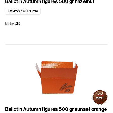
Ballotin Autumn figures 500 gr hazelnut
L134xW76xH70mm
Einheit
25
Ballotin Autumn figures 500 gr sunset orange