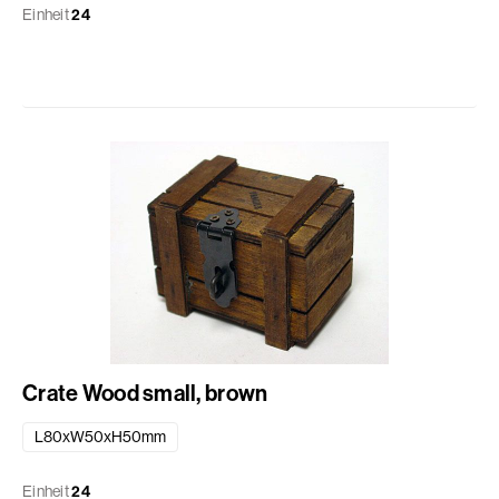
Einheit
24
Crate Wood small, brown
L80xW50xH50mm
Einheit
24