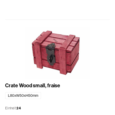
Crate Wood small, fraise
L80xW50xH50mm
Einheit
24