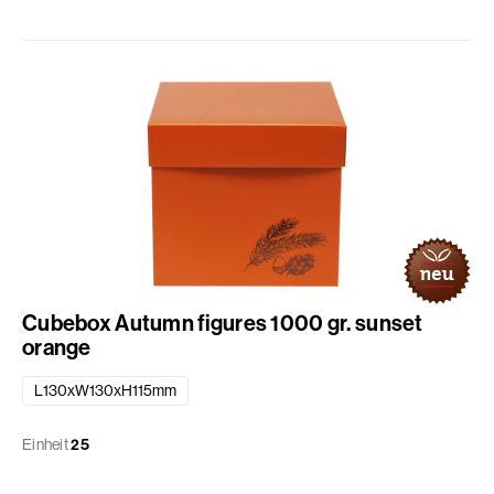
Cubebox Autumn figures 1000 gr. sunset
orange
L130xW130xH115mm
Einheit
25