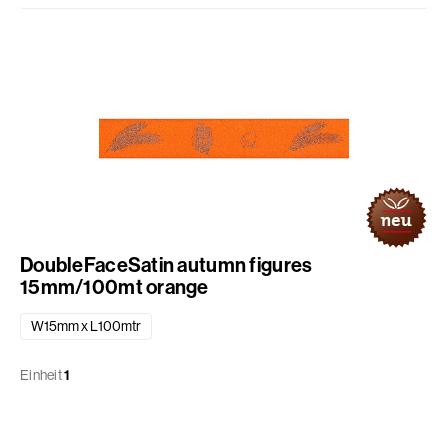
DoubleFaceSatin autumn figures
15mm/100mt orange
W15mm x L100mtr
Einheit
1