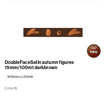
DoubleFaceSatin autumn figures
15mm/100mt darkbrown
W15mm x L100mtr
Einheit
1