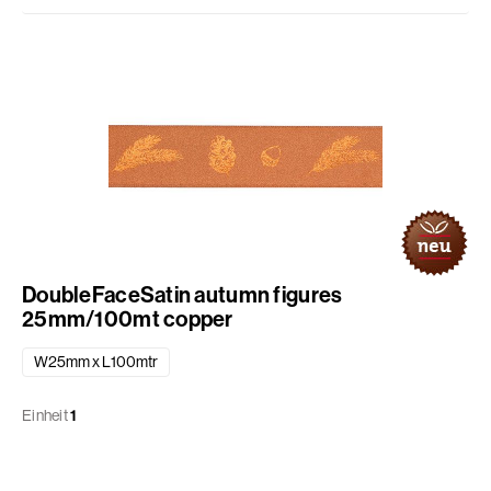
DoubleFaceSatin autumn figures
25mm/100mt copper
W25mm x L100mtr
Einheit
1