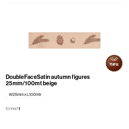
DoubleFaceSatin autumn figures
25mm/100mt beige
W25mm x L100mtr
Einheit
1