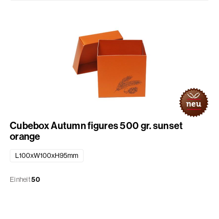
Cubebox Autumn figures 500 gr. sunset
orange
L100xW100xH95mm
Einheit
50