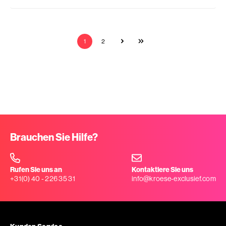
1
2
Brauchen Sie Hilfe?
Rufen Sie uns an
Kontaktiere Sie uns
+31(0) 40 - 226 35 31
info@kroese-exclusief.com