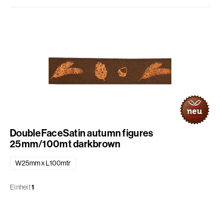
DoubleFaceSatin autumn figures
25mm/100mt darkbrown
W25mm x L100mtr
Einheit
1