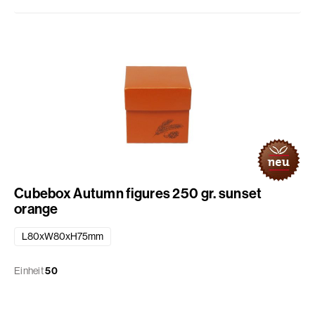
Cubebox Autumn figures 250 gr. sunset
orange
L80xW80xH75mm
Einheit
50