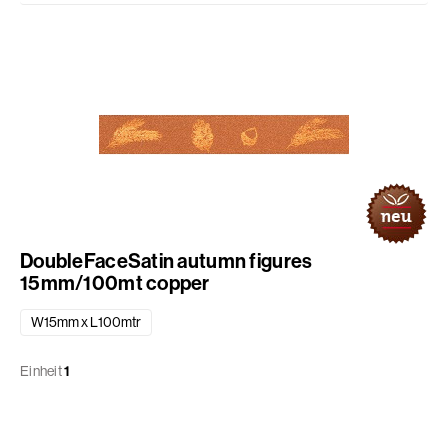
DoubleFaceSatin autumn figures
15mm/100mt copper
W15mm x L100mtr
Einheit
1