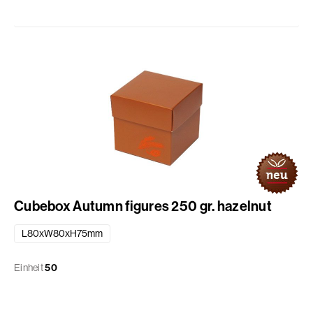
Cubebox Autumn figures 250 gr. hazelnut
L80xW80xH75mm
Einheit
50