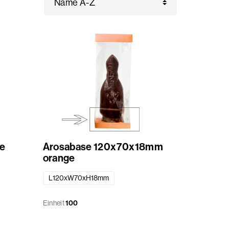
e
Arosabase 120x70x18mm
orange
L120xW70xH18mm
Einheit
100