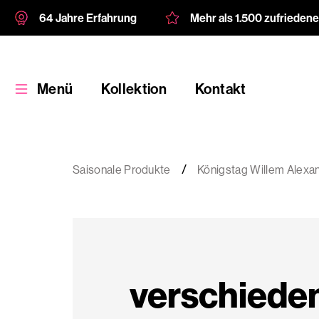
64 Jahre Erfahrung
Mehr als 1.500 zufrieden
Menü
Kollektion
Kontakt
Saisonale Produkte
Königstag Willem Alexa
Kollektion
Kundenspezifische
verschiede
Verpackung