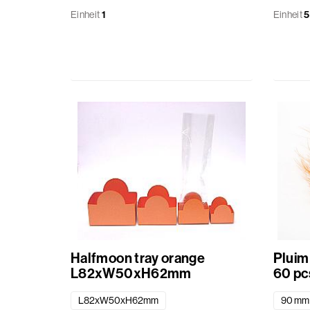
Einheit
1
Einheit
Halfmoon tray orange
Pluim
L82xW50xH62mm
60 pc
L82xW50xH62mm
90 mm