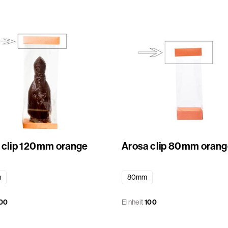
 clip 120mm orange
Arosa clip 80mm orang
m
80mm
00
Einheit
100