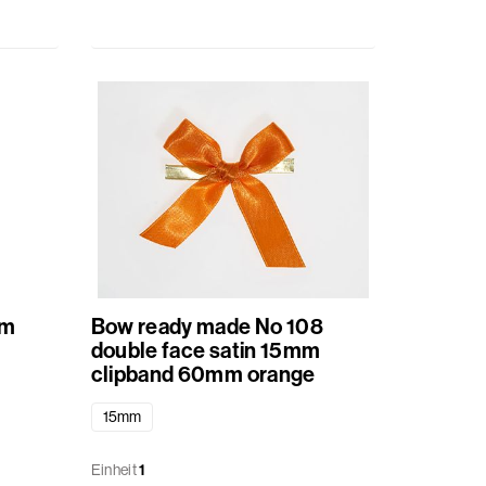
mm
Bow ready made No 108
double face satin 15mm
clipband 60mm orange
15mm
Einheit
1