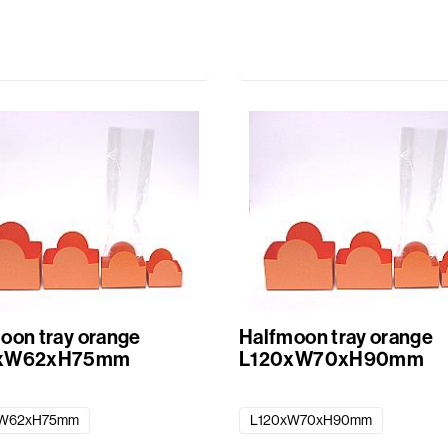
oon tray orange
Halfmoon tray orange
xW62xH75mm
L120xW70xH90mm
xW62xH75mm
L120xW70xH90mm