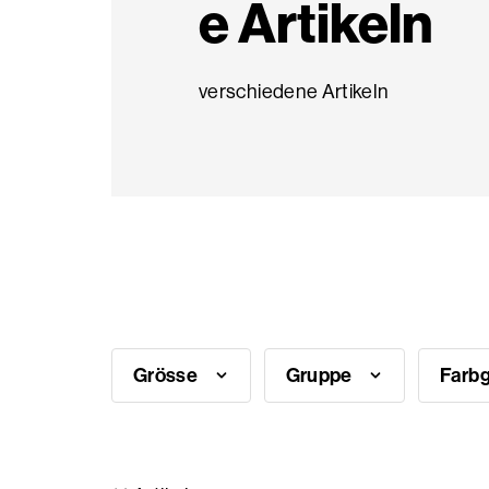
e Artikeln
Saisonale
verschiedene Artikeln
Produkte
Häufig
gestellte
Fragen
Brauche
Inspiration?
Grösse
Gruppe
Farb
Über
uns