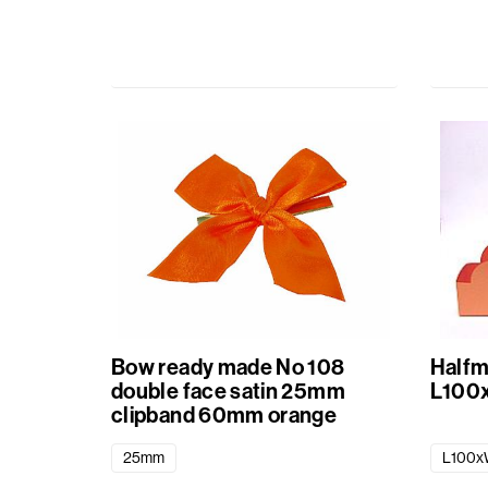
Körbe
Verschiedenes
Schleifenbänder
Geschenkbeuteln
Aufkleber
Standard
bedruckt
Bow ready made No 108
Halfm
double face satin 25mm
L100
clipband 60mm orange
25mm
L100