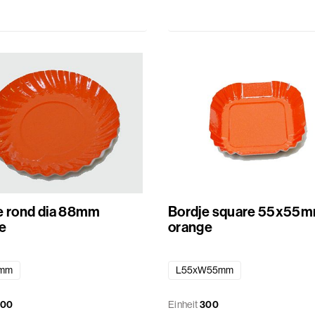
e rond dia 88mm
Bordje square 55x55
e
orange
8mm
L55xW55mm
300
Einheit
300