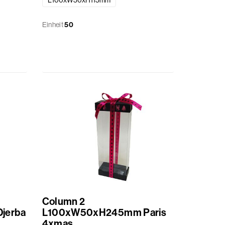
L100xW50xH115mm
Einheit
50
Column 2
jerba
L100xW50xH245mm Paris
4xmas