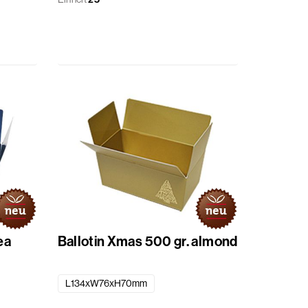
ea
Ballotin Xmas 500 gr. almond
L134xW76xH70mm