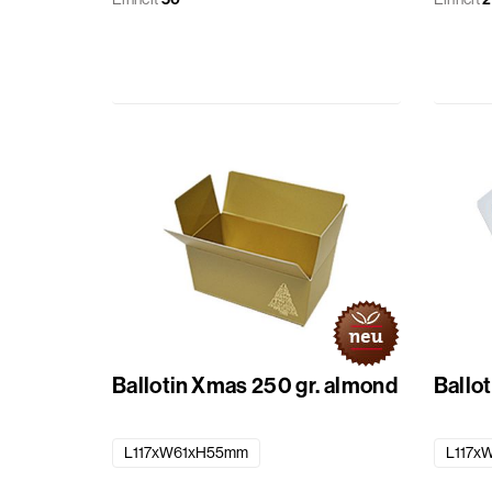
Ballotin Xmas 250 gr. almond
Ballot
L117xW61xH55mm
L117x