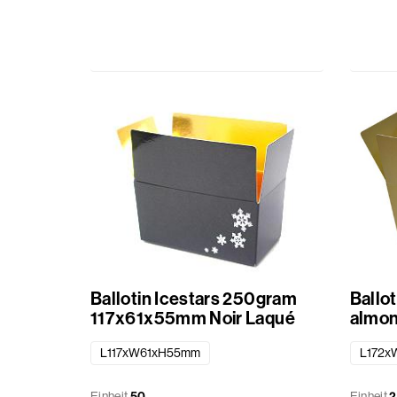
Körbe
Verschiedenes
Schleifenbänder
Geschenkbeuteln
Aufkleber
Standard
bedruckt
Ballotin Icestars 250gram
Ballo
117x61x55mm Noir Laqué
almo
L117xW61xH55mm
L172x
Einheit
50
Einheit
2