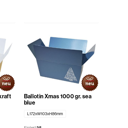
kraft
Ballotin Xmas 1000 gr. sea
blue
L172xW103xH86mm
Einheit
25