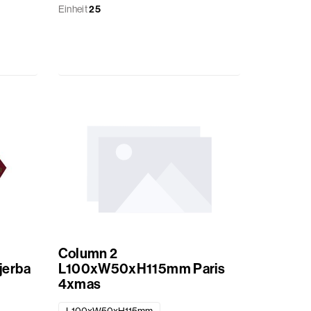
Einheit
25
Column 2
erba
L100xW50xH115mm Paris
4xmas