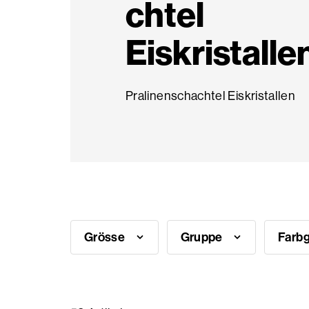
chtel
Saisonale
Eiskristalle
Produkte
Pralinenschachtel Eiskristallen
Häufig
gestellte
Fragen
Brauche
Inspiration?
Grösse
Gruppe
Farb
Über
uns