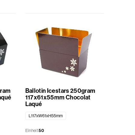
gram
Ballotin Icestars 250gram
aqué
117x61x55mm Chocolat
Laqué
L117xW61xH55mm
Einheit
50