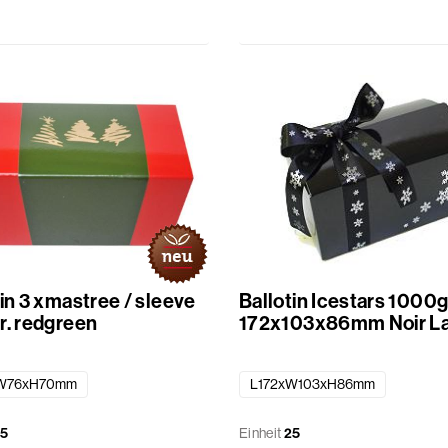
in 3 xmastree / sleeve
Ballotin Icestars 1000
r. redgreen
172x103x86mm Noir L
W76xH70mm
L172xW103xH86mm
5
Einheit
25