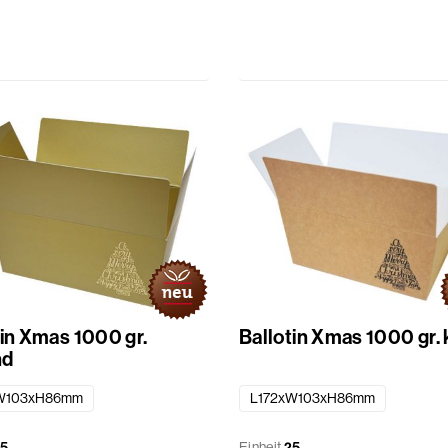
tin Xmas 1000 gr.
Ballotin Xmas 1000 gr. 
nd
W103xH86mm
L172xW103xH86mm
5
Einheit
25