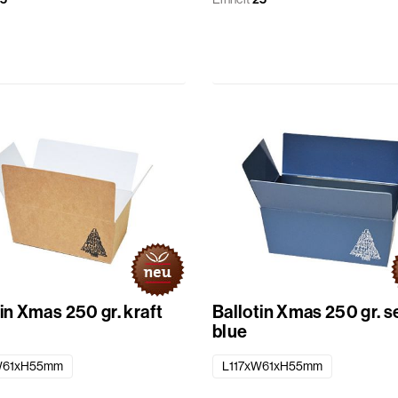
in Xmas 250 gr. kraft
Ballotin Xmas 250 gr. s
blue
W61xH55mm
L117xW61xH55mm