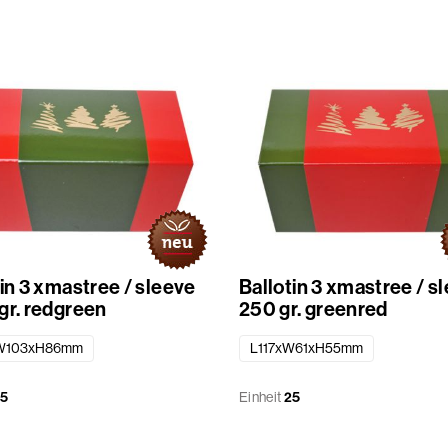
in 3 xmastree / sleeve
Ballotin 3 xmastree / s
gr. redgreen
250 gr. greenred
W103xH86mm
L117xW61xH55mm
5
Einheit
25