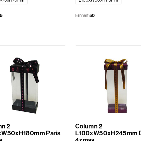
W76xH70mm
L100xW50xH115mm
5
Einheit
50
mn 2
Column 2
xW50xH180mm Paris
L100xW50xH245mm D
s
4xmas