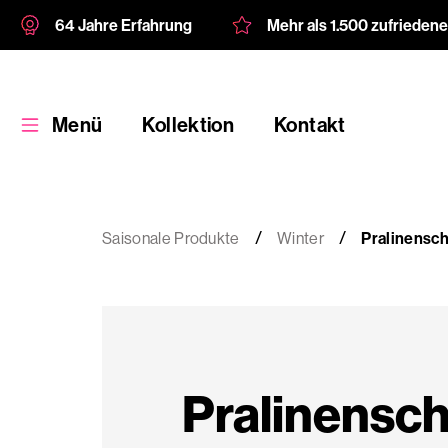
64 Jahre Erfahrung
Mehr als 1.500 zufrieden
Menü
Kollektion
Kontakt
Saisonale Produkte
Winter
Pralinensch
Kollektion
Kundenspezifische
Pralinensc
Verpackung