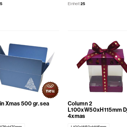
5
Einheit
25
tin Xmas 500 gr. sea
Column 2
L100xW50xH115mm Dj
4xmas