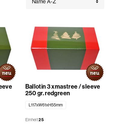
leeve
Ballotin 3 xmastree / sleeve
250 gr. redgreen
L117xW61xH55mm
Einheit
25