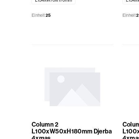
L134xW76xH70mm
L134x
Einheit
25
Einheit
2
Column 2
Colu
L100xW50xH180mm Djerba
L100
4xmas
4xma